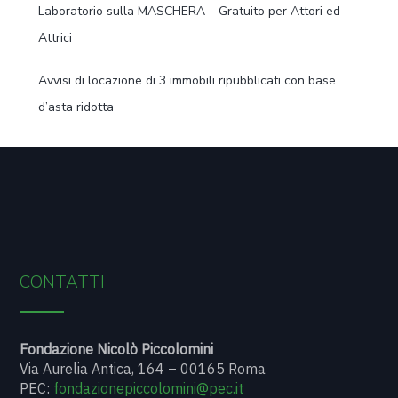
Laboratorio sulla MASCHERA – Gratuito per Attori ed
Attrici
Avvisi di locazione di 3 immobili ripubblicati con base
d’asta ridotta
CONTATTI
Fondazione Nicolò Piccolomini
Via Aurelia Antica, 164 – 00165 Roma
PEC:
fondazionepiccolomini@pec.it