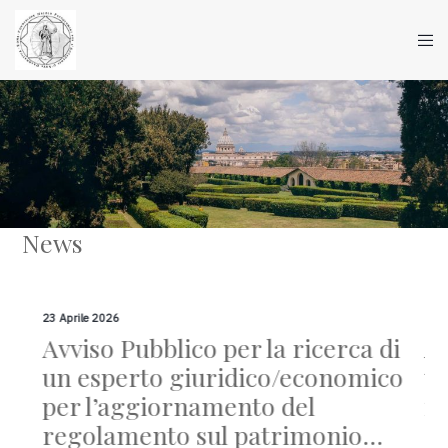
News
23 Aprile 2026
8 Ma
di
Avviso Pubblico per la ricerca di
Av
,
un esperto giuridico/economico
u
per l’aggiornamento del
in
i
regolamento sul patrimonio…
re