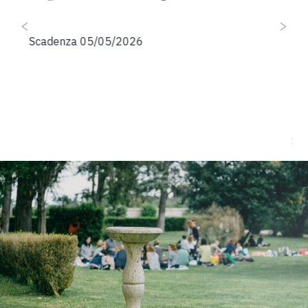
ai
io
ri
Scadenza 05/05/2026
de
P
D
Sc