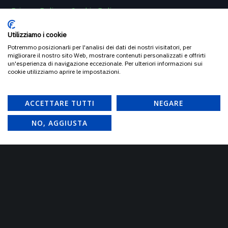
Privacy Policy
–
Cookie Policy
Utilizziamo i cookie
Potremmo posizionarli per l'analisi dei dati dei nostri visitatori, per
migliorare il nostro sito Web, mostrare contenuti personalizzati e offrirti
un'esperienza di navigazione eccezionale. Per ulteriori informazioni sui
cookie utilizziamo aprire le impostazioni.
PARTNER
ACCETTARE TUTTI
NEGARE
NO, AGGIUSTA