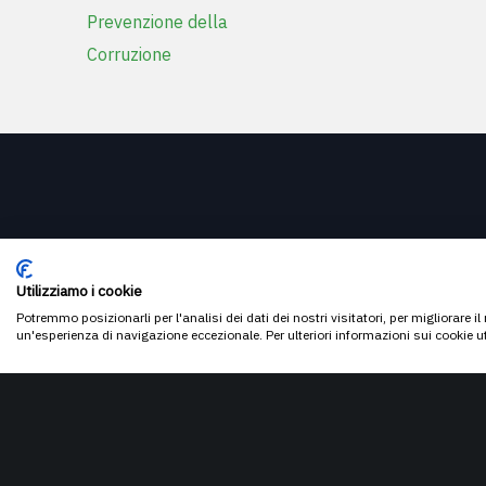
Prevenzione della
Corruzione
Utilizziamo i cookie
Potremmo posizionarli per l'analisi dei dati dei nostri visitatori, per migliorare i
un'esperienza di navigazione eccezionale. Per ulteriori informazioni sui cookie u
CONTATTI
Fondazione Nicolò Piccolomini
Via Aurelia Antica, 164 – 00165 Roma
PEC:
fondazionepiccolomini@pec.it