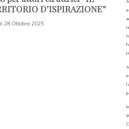
A
RITORIO D’ISPIRAZIONE”
e
a
o il 28 Ottobre 2025
r
r
F
l
A
e
l
p
I
d
C