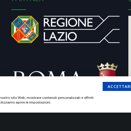
ACCETTAR
l nostro sito Web, mostrare contenuti personalizzati e offrirti
tilizziamo aprire le impostazioni.