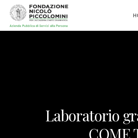
H
Laboratorio gr
COME T