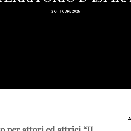
2 OTTOBRE 2025
A
 per attori ed attrici “IL