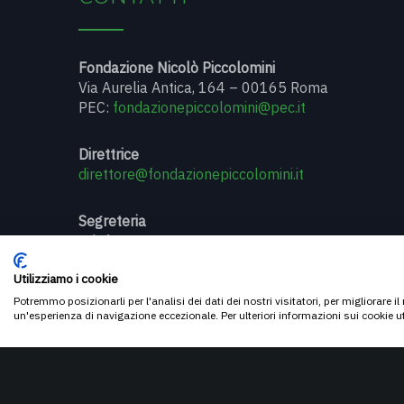
Fondazione Nicolò Piccolomini
Via Aurelia Antica, 164 – 00165 Roma
PEC:
fondazionepiccolomini@pec.it
Direttrice
direttore@fondazionepiccolomini.it
Segreteria
telefono 06 6374227
fax 06 6374227
Utilizziamo i cookie
gli uffici sono aperti dal lunedì al giovedì (ore 9-17)
Potremmo posizionarli per l'analisi dei dati dei nostri visitatori, per migliorare i
un'esperienza di navigazione eccezionale. Per ulteriori informazioni sui cookie u
Privacy Policy
–
Cookie Policy