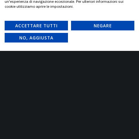
un'esperienza di navigazione eccezionale. Per ulteriori informazioni sui
cookie utilizziamo aprire le impostazioni.
ACCETTARE TUTTI
NEGARE
NO, AGGIUSTA