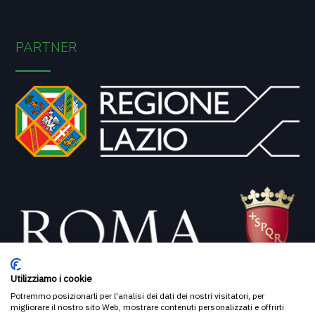
PARTNER
Utilizziamo i cookie
DOVE SIAMO
Potremmo posizionarli per l'analisi dei dati dei nostri visitatori, per
migliorare il nostro sito Web, mostrare contenuti personalizzati e offrirti